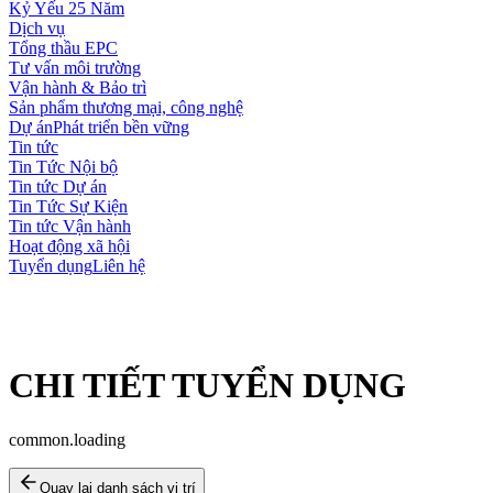
Kỷ Yếu 25 Năm
Dịch vụ
Tổng thầu EPC
Tư vấn môi trường
Vận hành & Bảo trì
Sản phẩm thương mại, công nghệ
Dự án
Phát triển bền vững
Tin tức
Tin Tức Nội bộ
Tin tức Dự án
Tin Tức Sự Kiện
Tin tức Vận hành
Hoạt động xã hội
Tuyển dụng
Liên hệ
CHI TIẾT TUYỂN DỤNG
common.loading
Quay lại danh sách vị trí